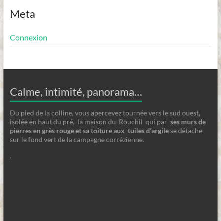
Meta
Connexion
Calme, intimité, panorama…
Du pied de la colline, vous apercevez tournée vers le sud ouest,
isolée en haut du pré, la maison du Rouchil qui par
ses
murs de
pierres en grès rouge et sa toiture aux tuiles d’argile
se détache
sur le fond vert de la campagne corrézienne.
.