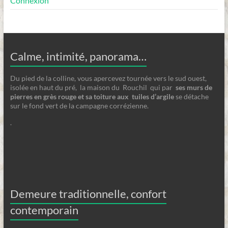
Connexion
Calme, intimité, panorama…
Du pied de la colline, vous apercevez tournée vers le sud ouest,
isolée en haut du pré, la maison du Rouchil qui par
ses
murs de
pierres en grès rouge et sa toiture aux tuiles d’argile
se détache
sur le fond vert de la campagne corrézienne.
.
Demeure traditionnelle, confort
contemporain