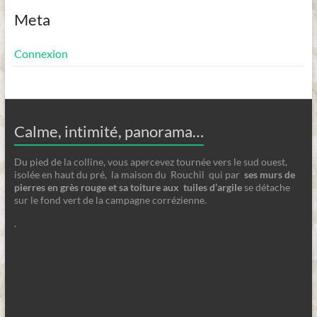
Meta
Connexion
Calme, intimité, panorama…
Du pied de la colline, vous apercevez tournée vers le sud ouest,
isolée en haut du pré, la maison du Rouchil qui par
ses
murs de
pierres en grès rouge et sa toiture aux tuiles d’argile
se détache
sur le fond vert de la campagne corrézienne.
.