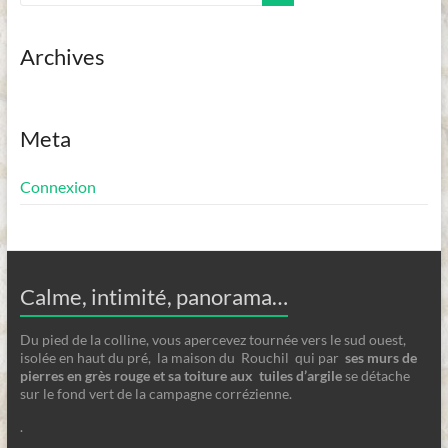
Archives
Meta
Connexion
Calme, intimité, panorama…
Du pied de la colline, vous apercevez tournée vers le sud ouest,
isolée en haut du pré, la maison du Rouchil qui par
ses
murs de
pierres en grès rouge et sa toiture aux tuiles d’argile
se détache
sur le fond vert de la campagne corrézienne.
.