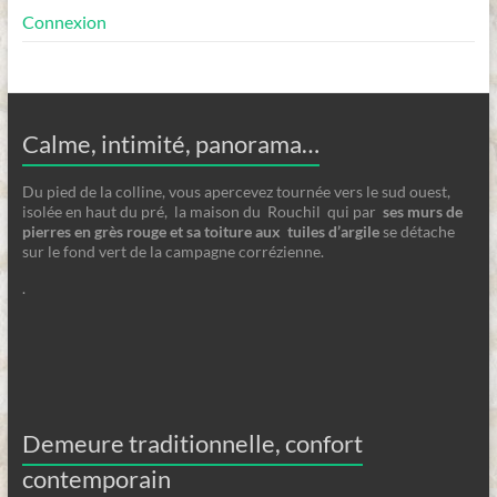
Connexion
Calme, intimité, panorama…
Du pied de la colline, vous apercevez tournée vers le sud ouest,
isolée en haut du pré, la maison du Rouchil qui par
ses
murs de
pierres en grès rouge et sa toiture aux tuiles d’argile
se détache
sur le fond vert de la campagne corrézienne.
.
Demeure traditionnelle, confort
contemporain