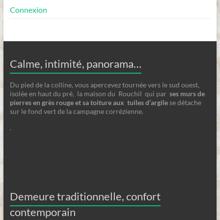
Connexion
Calme, intimité, panorama…
Du pied de la colline, vous apercevez tournée vers le sud ouest,
isolée en haut du pré, la maison du Rouchil qui par
ses
murs de
pierres en grès rouge et sa toiture aux tuiles d’argile
se détache
sur le fond vert de la campagne corrézienne.
.
Demeure traditionnelle, confort
contemporain